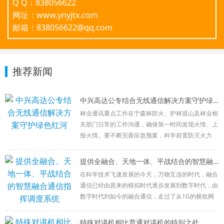
Q Q：838056622
网址：www.ynyjtx.com
邮箱：838056622@qq.com
推荐新闻
中兴高达公专结合无线通信解决方案守护绿色红河
林业通讯重点工作在于森林防火、护林巡山及林业相
关部门日常的工作沟通，确保第一时间发现火情、上
报火情。要不断完善应急预案，科学前置防灭火力
量，加强信息化建设，确保前指能出去、队伍能上
去、信息能畅通，有力有序有效处置火灾扑救、火场
提供全融合、天地一体、平战结合的智慧融合通信指挥调度系统
清理等各环节工作。
在科学技术飞速发展的今天，万物互连的时代，融合
目前林业通讯方式主要有以下几种：公网通讯：
通信已经由原来的模拟时代逐步发展到数字时代，由
在林区外围相应负责人向总部进行日常沟通及工作汇
数字时代到如今的融合通信，走过了从1G的横批网
报使用，该通讯方式简单，接续时间长，但受网络限
向2G的数字网络，再到2G+4G的宽窄融合、公网+专
制较大，在特殊情况时，不可控性较强。
网结合；现在宽窄融合、公专结合已经满足不了广大
特殊对讲机相比普通对讲机的特别之处
卫星通讯：在发生火情等特殊情况发生时，公网